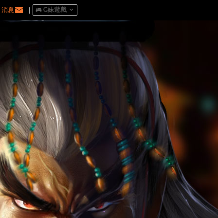
消息
|
󰀷 G妹遊戲
