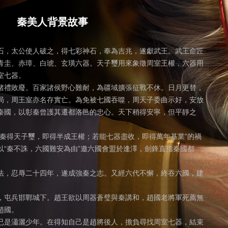
秦美人背景故事
，太公使人破之，得七彩神石，奉為吉兆，遂獻武王。武王命匠
青圭、赤璋、白琥、玄璜六器。天子璽用來象徵周室王權，六器用
室七器。
禮敗廢。百家諸侯野心難耐，為疆域擴張征戰不休。日月更替，
局，周王室亦名存實亡。為免被七國吞噬，周天子委曲示好，安放
秦國，以彰秦曾護其遷都洛邑的忠心。天下稍得安寧，但平靜之
得天子璽，即得半成王權；若能七器盡收，即得萬年基業”的禍
以“秦不誅，六國難安為由”邀六國會盟於逢澤，劍鋒直指秦國都
，忍辱二十四年，遂成強秦之志。又經六代不懈，終吞六國，建
屯兵邯鄲城下。趙王欲以周器蒼璧與秦講和，趙國老將軍死薦無
趙國。
是瀟灑少年。在得知自己是趙將後人，擔負尋找周室七器，結束