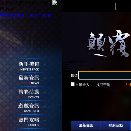
請更新您的 Adobe Flash
Player。
獲取 Adobe Flash Player
帳號
自動登入
找回密碼
註
登入
接玩遊戲
最新資訊
精彩活動