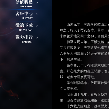
西周元年，有鳳落於岐山之石
琢之，得天子璽及蒼璧、黃琮、
來祭祀天地及四方之神，合稱周
傳至東周末年，王權沒落，諸
又是百載兵戈，天下終呈七國定
六器於六國宗廟；將天子璽置於
下，暗湧潛藏。
秦孝西元年，有陰謀家放出“秦
言。野心最大的魏惠王聞聽，便
城，老秦命運岌岌可危。
孝公斷指銘志，啟用商鞅變法
立大秦王權。
昭王四十九年，秦興兵伐趙，
果，盜蒼璧藏於幼孫繈褓，送離
十六載光陰飛逝，繈褓嬰兒已