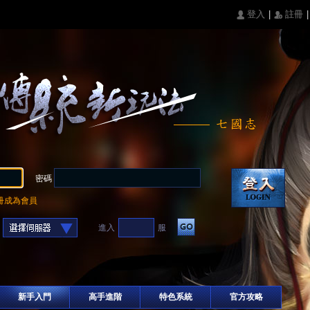
|
|
󰄭 登入
󰅍 註冊
密碼
冊成為會員
進入
服
新手入門
高手進階
特色系統
官方攻略