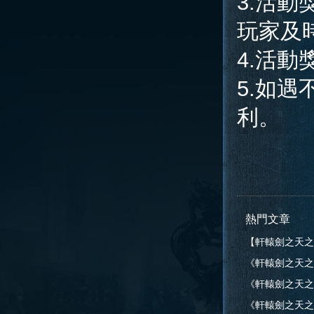
3.活動
玩家及
4.活
5.如
利。
熱門文章
【軒轅劍之天之
《軒轅劍之天之
告
《軒轅劍之天之痕》
告
《軒轅劍之天之痕》