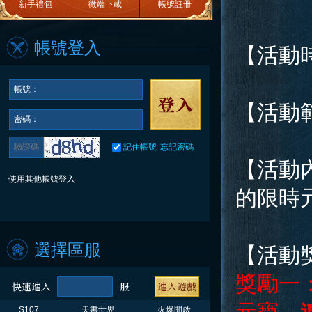
新手禮包
微端下載
帳號註冊
帳號登入
【活動
帳號：
【活動
密碼：
記住帳號
忘記密碼
【活動
使用其他帳號登入
的限時
選擇區服
【活動
獎勵一
S107
天書世界
火爆開啟