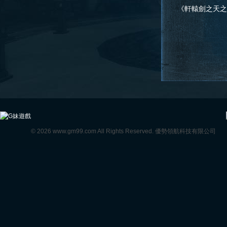
告
《軒轅劍之天之痕》
公告
© 2026 www.gm99.com All Rights Reserved. 優勢領航科技有限公司