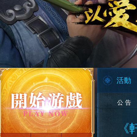
活動
公 告
《