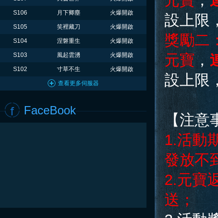
元寶
，
S106
月下卿塵
火爆開啟
設上限
S105
笑裡藏刀
火爆開啟
獎勵二
S104
涅磐重生
火爆開啟
S103
風起雲湧
火爆開啟
元寶
，
S102
寸草不生
火爆開啟
設上限
查看更多伺服器
FaceBook
【注意
1.活
發放不
2.元
送；