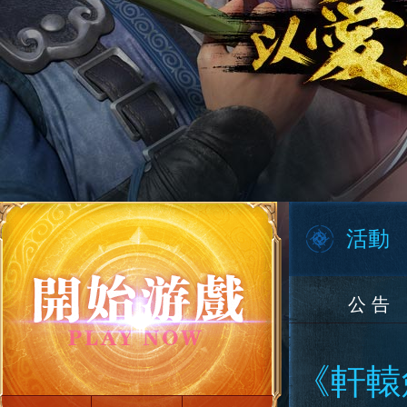
活動
公 告
《軒轅