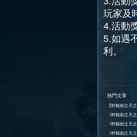
3.活動
玩家及
4.活
5.如
利。
熱門文章
【軒轅劍之天之
《軒轅劍之天之
告
《軒轅劍之天之痕》
告
《軒轅劍之天之痕》