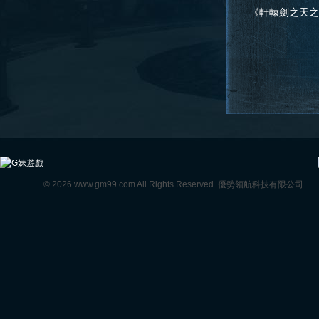
告
《軒轅劍之天之痕》
公告
© 2026 www.gm99.com All Rights Reserved. 優勢領航科技有限公司