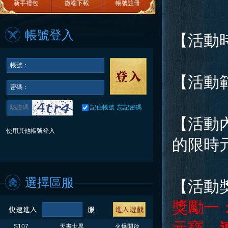
新手禮包
微端下載
帳號註冊
帳號登入
【活動
帳號：
【活動
密碼：
記住帳號
忘記密碼
【活動
使用其他帳號登入
的限時
選擇區服
【活動
獎勵一
S107
天書世界
火爆開啟