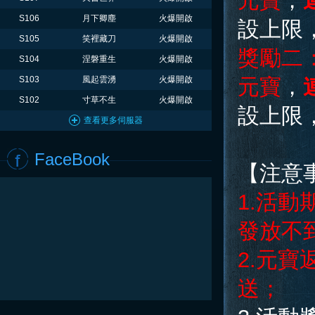
元寶
，
S106
月下卿塵
火爆開啟
設上限
S105
笑裡藏刀
火爆開啟
獎勵二
S104
涅磐重生
火爆開啟
S103
風起雲湧
火爆開啟
元寶
，
S102
寸草不生
火爆開啟
設上限
查看更多伺服器
FaceBook
【注意
1.活
發放不
2.元
送；