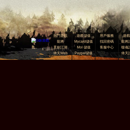
熱門遊戲
遊戲儲值
用戶服務
遊戲
龍將
Mycard儲值
找回密碼
龍將
覓劍江湖
Mol 儲值
客服中心
噬魂
倚天Web
Paypal儲值
倚天