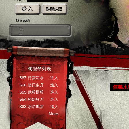
找回密碼
入
口
S67 行雲流水
進入
S66 旭日東升
進入
俠義水
S65 武尊悟尊
進入
S64 怒劍狂刀
進入
S63 水滸風雲
進入
More