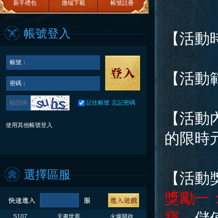
新手禮包
微端下載
帳號註冊
帳號登入
【活動
帳號：
【活動
密碼：
記住帳號
忘記密碼
【活動
使用其他帳號登入
的限時
選擇區服
【活動
獎勵一
S107
天書世界
火爆開啟