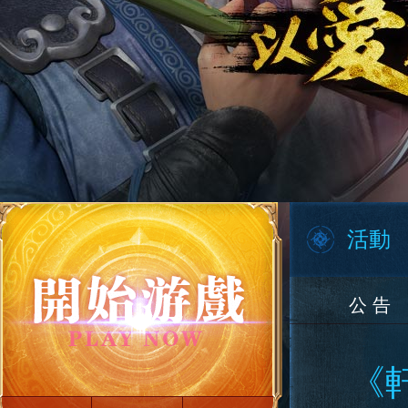
活動
公 告
《