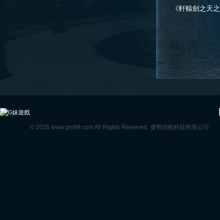
告
《軒轅劍之天之痕》
公告
© 2026 www.gm99.com All Rights Reserved. 優勢領航科技有限公司