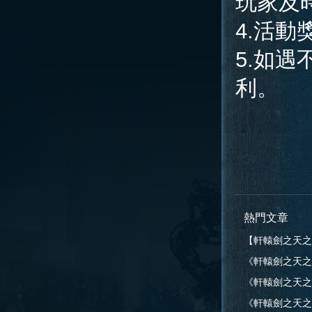
玩家及
4.活
5.如
利。
熱門文章
【軒轅劍之天之
《軒轅劍之天之
告
《軒轅劍之天之痕》
告
《軒轅劍之天之痕》