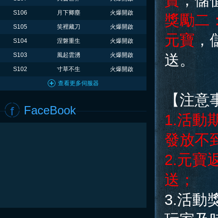
寶
，儲
S106
月下卿塵
火爆開啟
獎勵二
S105
笑裡藏刀
火爆開啟
元寶
，
S104
涅磐重生
火爆開啟
S103
風起雲湧
火爆開啟
送。
S102
寸草不生
火爆開啟
查看更多伺服器
【注意
FaceBook
1.活
發放不
2.元
送；
3.活動