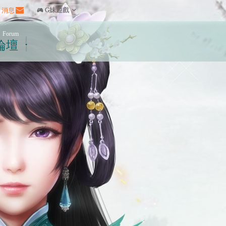
消息
|
󰀷 G妹遊戲

Forum
論壇