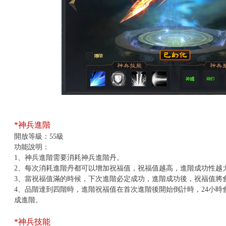
*神兵進階
開放等級：55
級
功能說明：
1
、神兵進階需要消耗神兵進階丹。
2
、每次消耗進階丹都可以增加祝福值，祝福值越高，進階成功性越
3
、當祝福值滿的時候，下次進階必定成功，進階成功後，祝福值將
4
、品階達到四階時，進階祝福值在首次進階後開始倒計時，24小時
成進階。
*神兵技能