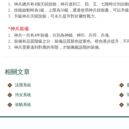
1
、神兵總共有4個天賦技能，神兵達到三、四、五、七階時分別自
2
、技能啟動時為1級，上限為50級，通過使用神兵技能書，可以升
3
、升級神兵天賦技能，可永久提升對於屬性戰力。
*神兵裝備
1
、神兵一共有4件裝備，分別為神鐵、神印、兵符、兵魂。
2
、裝備有品質階級之分，裝備品質顏色從紫色、橙色逐步提升，不
3
、神兵需要達到對應的等階，才能佩戴該階的裝備。
相關文章
法寶系統
侍女系統
坐騎系統