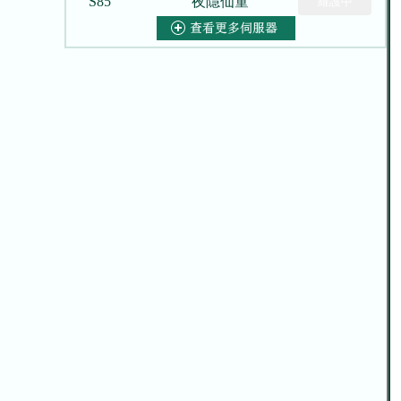
S85
夜隱仙童
維護中