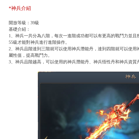
*神兵介紹
開放等級：39
級
基礎介紹：
1
、神兵一共分為八階，每次一進階成功都可以有更高的戰鬥力並且
55級才能對神兵進行進階操作。
2
、神兵品階達到三階就可以使用神兵潛能丹，達到四階就可以使用
屬性值，提高戰鬥力。
3
、神兵品階越高，可以使用的神兵潛能丹、神兵悟性丹和神兵資質