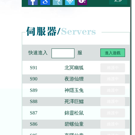
快速進入
服
進入遊戲
S91
北冥幽狐
維護中
S90
夜游仙狸
維護中
S89
神隱玉兔
維護中
S88
死澤巨鱷
維護中
S87
錦靈松鼠
維護中
S86
碧螺仙童
維護中