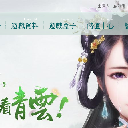
|
|
󰄭 登入
󰅍 註冊
s
Game data
Game Box
Recharge
告
遊戲資料
遊戲盒子
儲值中心