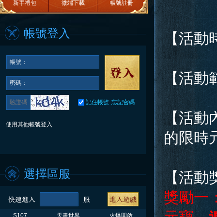
新手禮包
微端下載
帳號註冊
帳號登入
【活動
帳號：
【活動
密碼：
記住帳號
忘記密碼
【活動
使用其他帳號登入
的限時
選擇區服
【活動
獎勵一
S107
天書世界
火爆開啟