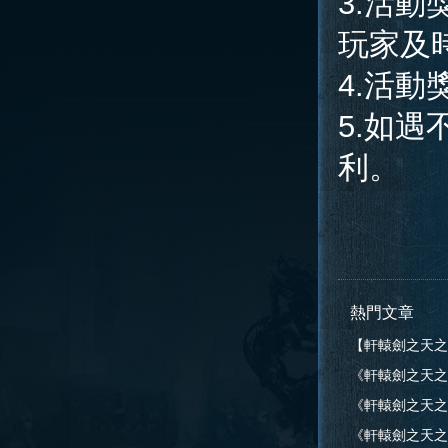
3.活動
玩家及
4.活
5.如
利。
熱門文章
【軒轅劍之天之
《軒轅劍之天之
告
《軒轅劍之天之痕》
告
《軒轅劍之天之痕》