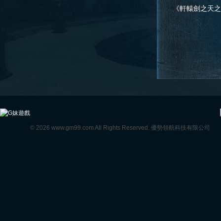
告
《軒轅劍之天之痕》
公告
© 2026 www.gm99.com All Rights Reserved. 優勢領航科技有限公司