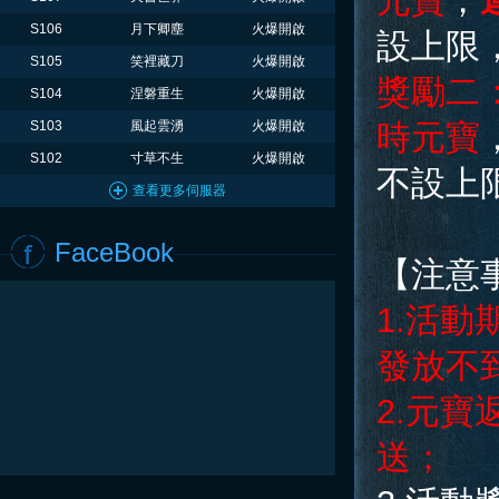
元寶
，
S106
月下卿塵
火爆開啟
設上限
S105
笑裡藏刀
火爆開啟
獎勵二
S104
涅磐重生
火爆開啟
S103
風起雲湧
火爆開啟
時元寶
S102
寸草不生
火爆開啟
不設上
查看更多伺服器
FaceBook
【注意
1.活
發放不
2.元
送；