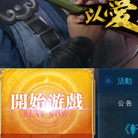
活動
公 告
《