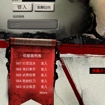
找回密碼
入
口
S67 行雲流水
進入
S66 旭日東升
進入
俠義水
S65 武尊悟尊
進入
S64 怒劍狂刀
進入
S63 水滸風雲
進入
More