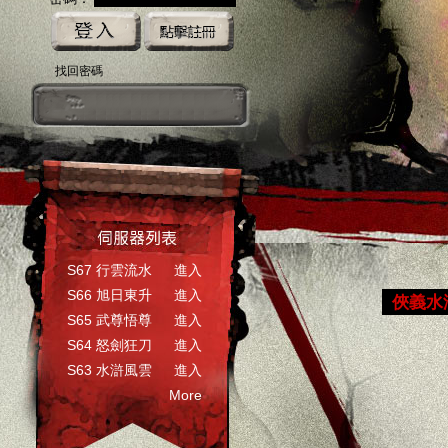
找回密碼
入
口
S67 行雲流水
進入
S66 旭日東升
進入
俠義水
S65 武尊悟尊
進入
S64 怒劍狂刀
進入
S63 水滸風雲
進入
More