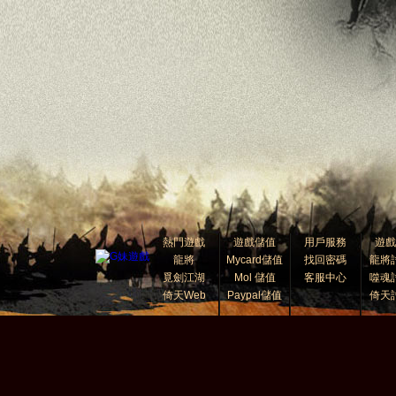
熱門遊戲
遊戲儲值
用戶服務
遊戲
龍將
Mycard儲值
找回密碼
龍將
覓劍江湖
Mol 儲值
客服中心
噬魂
倚天Web
Paypal儲值
倚天