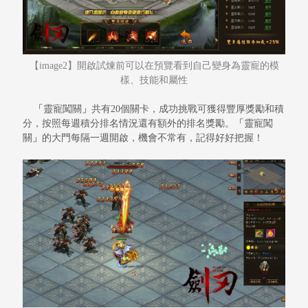
【
image2】開啟試煉前可以在預覽看到自己變身為靈寵的模
樣、技能和屬性
「
靈寵闖關
」
共有
20個關卡，成功挑戰可獲得豐厚獎勵和積
分，按照每週積分排名情況還有額外的排名獎勵。
「
靈寵闖
關
」
的大門每隔一週開啟，機會不常有，記得好好把握！