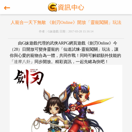
人寵合一天下無敵 《劍刃Online》開放「靈寵闖關」玩法
作者：G妹遊戲 日期：2017-03-28 15:16:14
由
G妹遊戲代理
的武俠
ARPG網頁遊戲《
劍刃
Online
》
今
（
28）日開放可變身靈寵的
「仙道試煉
-靈寵闖關」玩法，讓
你與心愛的寵物合為一體，共同作戰！同時可解鎖額外技能的
「
達摩八卦
」同步開放。
精彩資訊，一起先睹為快吧！