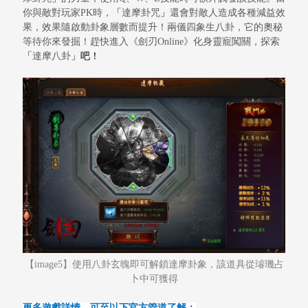
你與敵對玩家PK時，
「
達摩卦咒
」
還會對敵人造成各種減益效
果，效果隨啟動卦象層數而提升！兩儀四象生八卦，它的奧秘
等待你來發掘！趕快進入《劍刃
O
nline
》化身靈寵闖關，探索
「
達摩八卦
」吧！
【
image5】使用八卦玄魄即可解鎖達摩卦象，該道具從璿璣占
卜中可獲得
更多遊戲詳情，可至以下官方管道了解：