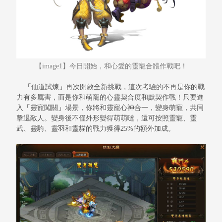
【
image1
】今日開始，和心愛的靈寵合體作戰吧！
「
仙道試煉
」
再次開啟全新挑戰，這次考驗的不再是你的戰
力有多厲害，而是你和萌寵的心靈契合度和默契作戰！只要進
入
「
靈寵闖關
」
場景，你將和靈寵心神合一，變身萌寵，共同
擊退敵人。變身後不僅外形變得萌萌噠，還可按照靈寵、靈
武、靈騎、靈羽和靈貓的戰力獲得
25%的額外加成。