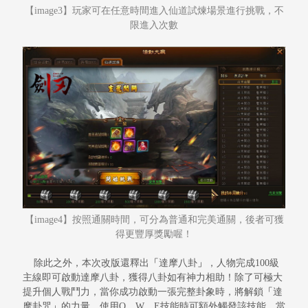
【
image3】玩家可在任意時間進入仙道試煉場景進行挑戰，不
限進入次數
【
image4】按照通關時間，可分為普通和完美通關，後者可獲
得更豐厚獎勵喔！
除此之外，本次改版還釋出
「
達摩八卦
」
，人物完成
100級
主線即可啟動達摩八卦，獲得八卦如有神力相助！除了可極大
提升個人戰鬥力，當你成功啟動一張完整卦象時，將解鎖
「
達
摩卦咒
」
的力
量，使用
Q、W、E技能時可額外觸發該技能。當