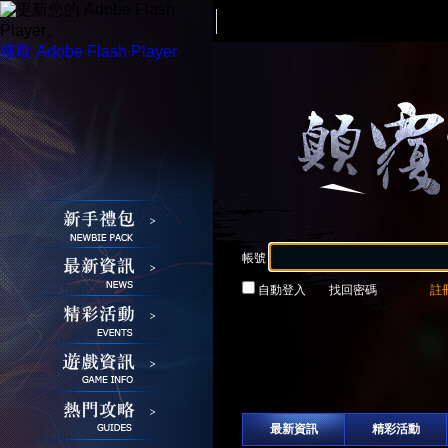
請更新您的 Adobe Flash
Player。
獲取 Adobe Flash Player
帳號
自動登入
找回密碼
註
登入
接玩遊戲
最新資訊
精彩活動