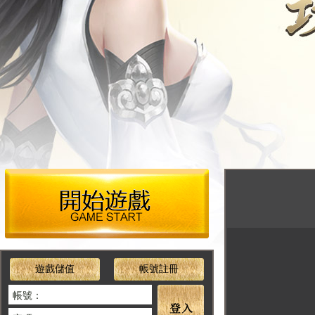
遊戲儲值
帳號註冊