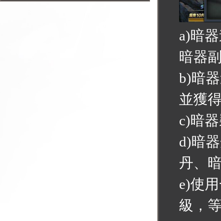
a)暗
暗器
b)暗
並獲
c)暗
d)暗
丹、
e)使
級，