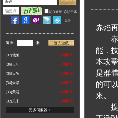
赤焰
赤焰
選擇:
服
進入遊戲
能，
火爆開啟
[37]
地魁
本攻
火爆開啟
[36]
天巧
是群
火爆開啟
[35]
天哭
的可
火爆開啟
[34]
天暴
火爆開啟
[33]
天慧
來。
火爆開啟
[32]
天牢
提升
更多伺服器＋