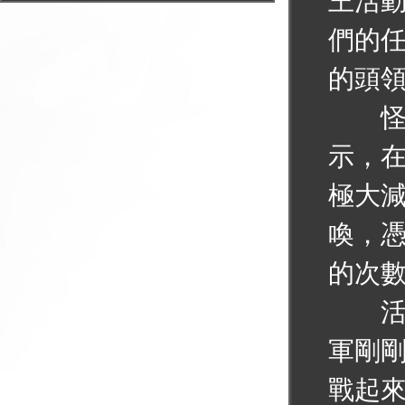
王活
們的
的頭
怪物
示，
極大
喚，
的次
活動
軍剛
戰起