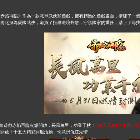
《赤焰再臨》作為一款戰爭武俠類遊戲，擁有精緻的遊戲畫面，構建了一
家將化身為愛國武俠，肩負了抵禦邊境外敵，守護國家的重任，踏上了尋
G妹遊戲赤焰再臨火爆開啟，長風萬里，功業千秋
！
S29天罪
2018年8
月17日
步開啟！十五大精彩開服活動，快意恩仇江湖情！