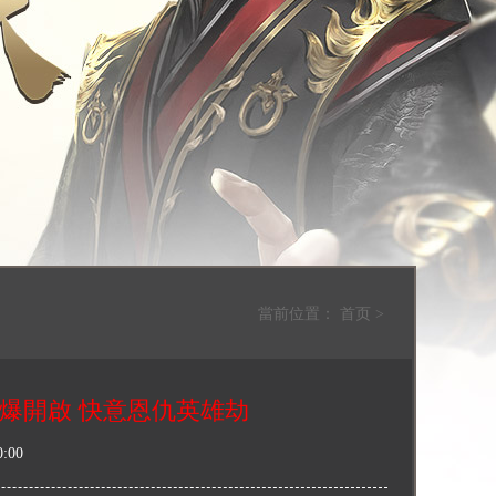
當前位置：
首页
>
點火爆開啟 快意恩仇英雄劫
:00