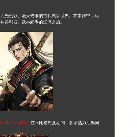
個刀光劍影、漫天箭雨的古代戰爭世界。在本作中，玩
找神兵利器、武林絕學的江湖之旅。
10:00火爆開啟
！
在不刪檔封測期間，各項熱力活動同