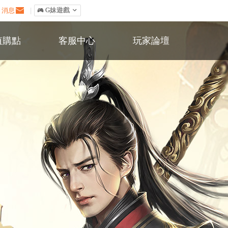
消息
|
󰀷 G妹遊戲

值購點
客服中心
玩家論壇