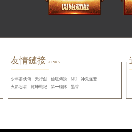
友情鏈接
/LINKS
少年群俠傳
天行劍
仙境傳說
MU
神鬼無雙
火影忍者
乾坤戰紀
第一艦隊
墨香