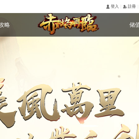
|
|
󰄭 登入
󰅍 註冊
攻略
储