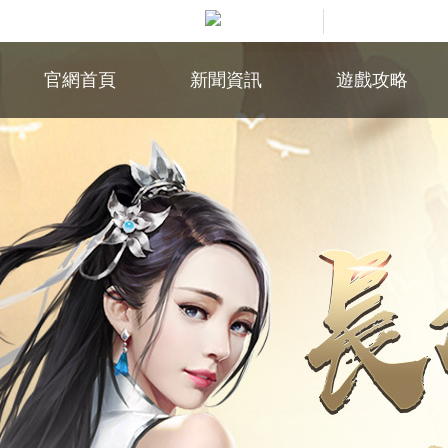
官網首頁
新聞資訊
遊戲攻略