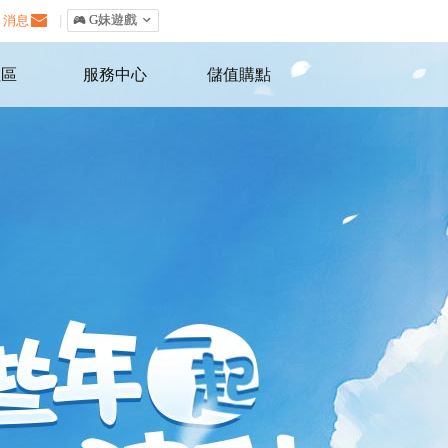
消息
|
󰀷 G妹遊戲

社區
服務中心
儲值購點