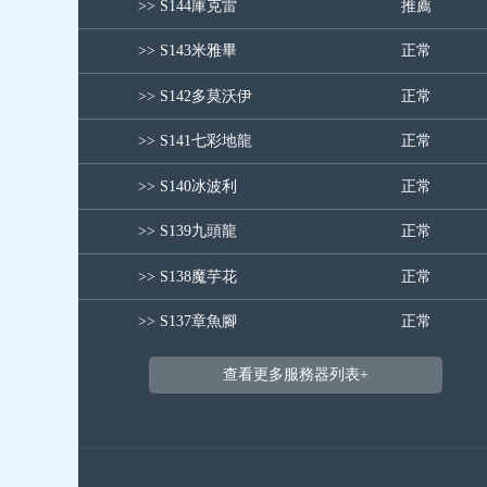
>> S144庫克雷
推薦
>> S143米雅畢
正常
>> S142多莫沃伊
正常
>> S141七彩地龍
正常
>> S140冰波利
正常
>> S139九頭龍
正常
>> S138魔芋花
正常
>> S137章魚腳
正常
查看更多服務器列表+