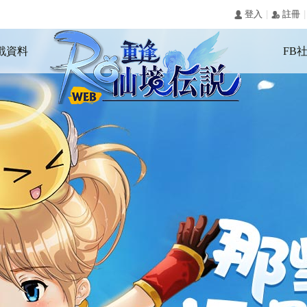
|
|
󰄭 登入
󰅍 註冊
戲資料
FB