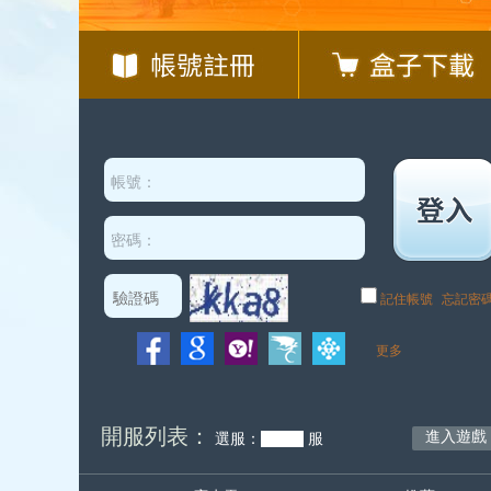
開服列表：
進入遊戲
選服：
服