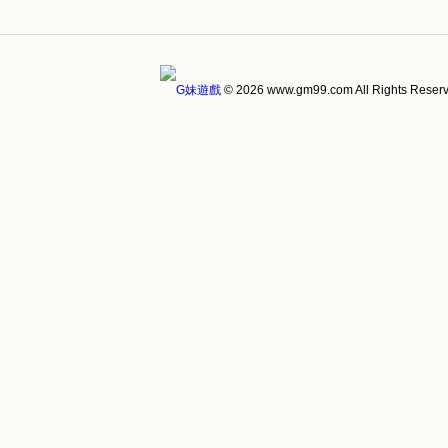
© 2026 www.gm99.com All Rights Reser