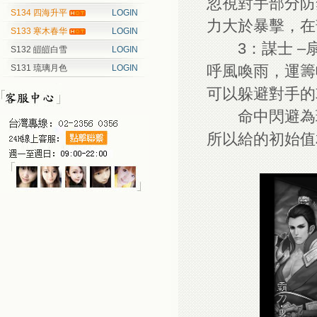
忽視對手部分防
S134 四海升平
LOGIN
力大於暴擊，在
S133 寒木春华
LOGIN
3：謀士 –扇
S132 皚皚白雪
LOGIN
呼風喚雨，運籌
S131 琉璃月色
LOGIN
可以躲避對手的
命中閃避為珍
所以給的初始值