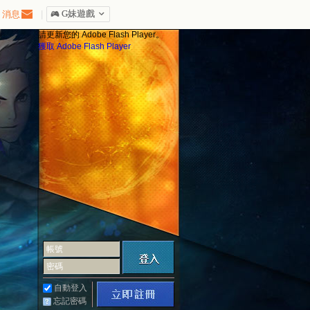
消息
|
󰀷 G妹遊戲

請更新您的 Adobe Flash Player。
獲取 Adobe Flash Player
帳號
密碼
自動登入
忘記密碼