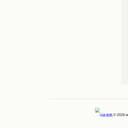
© 2026 w