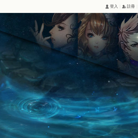
|
|
󰄭 登入
󰅍 註冊