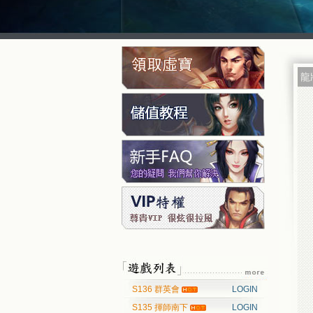
龍
S136 群英會
LOGIN
S135 揮師南下
LOGIN