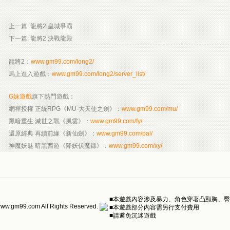
上一篇:
龍將2 皇城爭霸
下一篇:
龍將2 決戰龍殿
龍將2：
www.gm99.com/long2/
馬上進入遊戲：
www.gm99.com/long2/server_list/
G妹遊戲
旗下熱門遊戲：
網禪授權 正統RPG《MU-大天使之劍》：
www.gm99.com/mu/
黑暗重生 滅世之戰《風雲》：
www.gm99.com/fy/
還原經典 再續前緣《新仙劍》：
www.gm99.com/pal/
神魔妖魅 暗黑西遊《降妖伏魔錄》：
www.gm99.com/xy/
■本遊戲內容涉及暴力、角色穿著凸顯胸、
ww.gm99.com All Rights Reserved.
■本遊戲部分內容需另行支付費用
■請避免沉迷遊戲