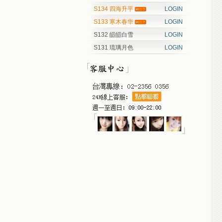
S134 四海升平
LOGIN
S133 寒木春华
LOGIN
S132 皚皚白雪
LOGIN
S131 琉璃月色
LOGIN