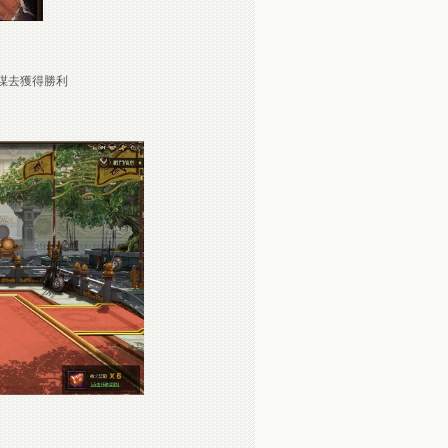
謀去獲得勝利