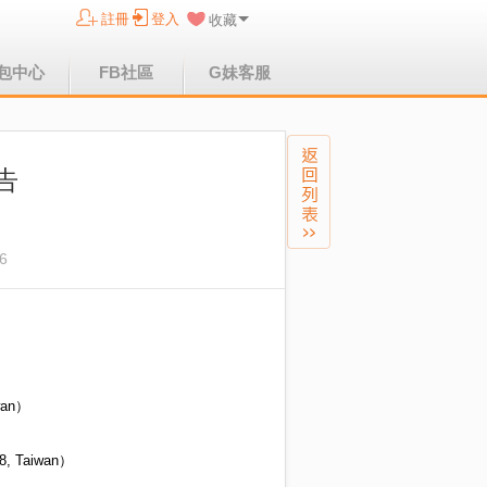
註冊
登入
收藏
包中心
FB社區
G妹客服
告
6
wan）
 Taiwan）