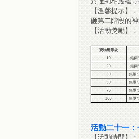
對達到相應總等
【溫馨提示】：
砸第二階段的神
【活動獎勵】：
寶物總等級
10
銀兩*
20
銀兩*
30
銀兩*
50
銀兩*
75
銀兩*
100
銀兩*
活動二十一：
【活動時間】：