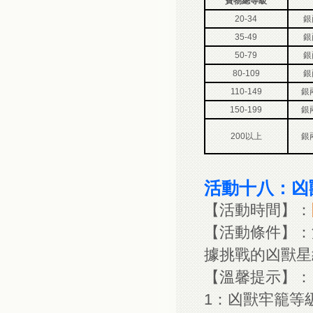
寶物總等級
20-34
銀
35-49
銀
50-79
銀
80-109
銀
110-149
銀兩
150-199
銀兩
200以上
銀兩
活動十八：凶
【活動時間】：
【活動條件】：
據挑戰的凶獸星
【溫馨提示】：
1：凶獸牢籠等