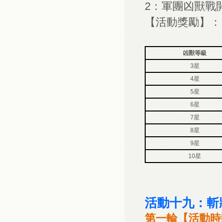
2：軍團凶獸戰
【活動獎勵】：
凶獸等級
3星
4星
5星
6星
7星
8星
9星
10星
活動十九：斬
第一輪【活動時