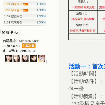
活動九：
S134 四海升平
LOGIN
一夫當關 萬夫莫敵
無限
S133 寒木春华
LOGIN
活動十三：
S132 皚皚白雪
LOGIN
神石補天 寶石熔煉
S131 琉璃月色
LOGIN
活動十七：
珍寶現世瘋狂搶好康
活動一：首次
【活動時間】：
【活動條件】：
包一份
【活動獎勵】：“
（30級極品扇子