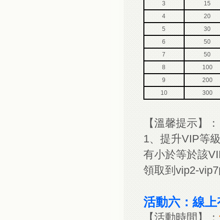
3
15
4
20
5
30
6
50
7
50
8
100
9
200
10
300
【溫馨提示】：
1、提升VIP
有小於等於該V
領取到vip2-v
活動六：線上
【活動時間】：