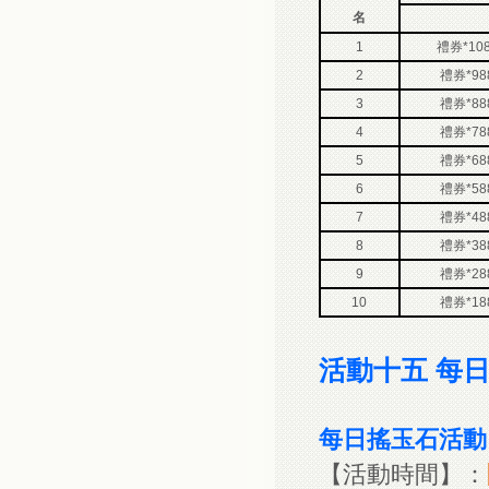
名
1
禮券*10
2
禮券*98
3
禮券*88
4
禮券*78
5
禮券*68
6
禮券*58
7
禮券*48
8
禮券*38
9
禮券*28
10
禮券*18
活動十五 每
每日搖玉石活動
【活動時間】：