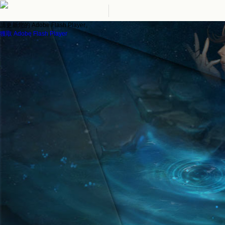
請更新您的 Adobe Flash Player。
獲取 Adobe Flash Player