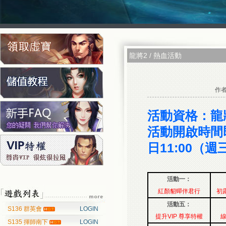
Facebook快速登入
Google快速登入
巴哈快速登入
基地直接
台
龍將2
/
熱血活動
作
活動資格：龍將
活動開啟時間即
日11:00（週
活動一：
紅顏貂蟬伴君行
初
活動五：
S136 群英會
LOGIN
提升VIP 尊享特權
S135 揮師南下
LOGIN