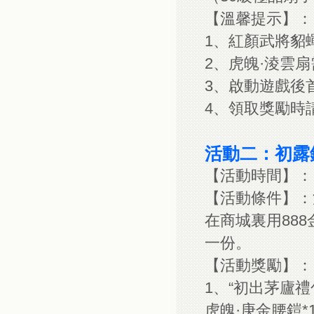
【溫馨提示】：
1、紅顏武將貂
2、虎魄·淩雲
3、啟動遊戲後
4、領取獎勵時
活動二：初露
【活動時間】：
【活動條件】：
在商城裏用88
一份。
【活動獎勵】：
1、“初出茅廬禮
虎魄·庚金腰鎧*