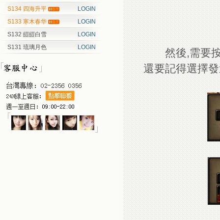
S134 四海升平
LOGIN
S133 寒木春华
LOGIN
S132 皚皚白雪
LOGIN
S131 琉璃月色
LOGIN
然後,需要按錄
還要記得選擇發