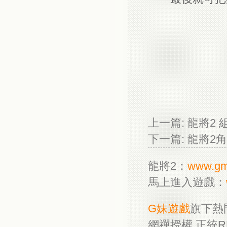
上一篇:
龍將2 
下一篇:
龍將2
龍將2：
www.gm
馬上進入遊戲：
G妹遊戲
旗下熱
網禪授權 正統R