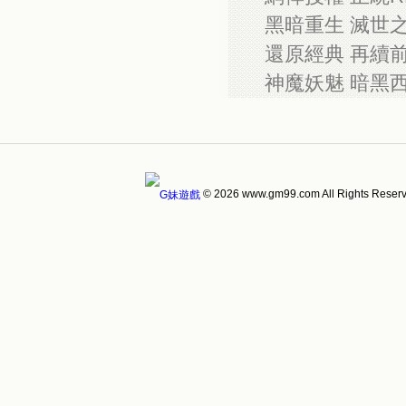
黑暗重生 滅世
還原經典 再續
神魔妖魅 暗黑
© 2026 www.gm99.com All Rights Reser