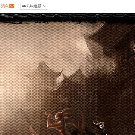
消息
|
󰀷 G妹遊戲
