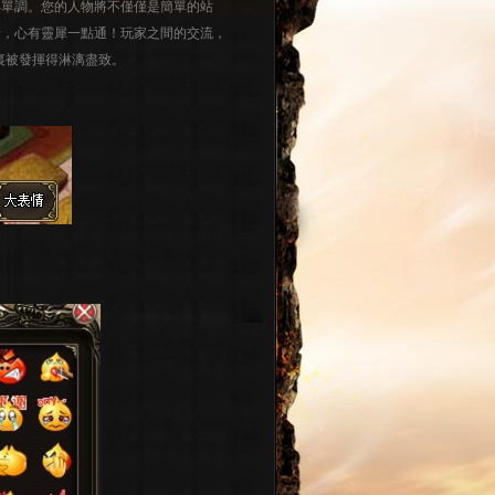
單調。您的人物將不僅僅是簡單的站
情，心有靈犀一點通！玩家之間的交流，
裏被發揮得淋漓盡致。