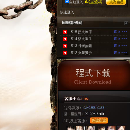
自動登入
忘記密碼
速登入
口
快速登入
進入>>>
S15 烈火燎原
進入>>>
S14 浴火重生
進入>>>
S13 行者無疆
進入>>>
S12 火舞黃沙