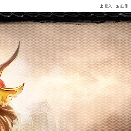
|
|
󰄭 登入
󰅍 註冊