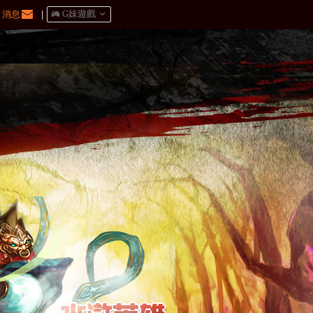
消息
|
󰀷 G妹遊戲
