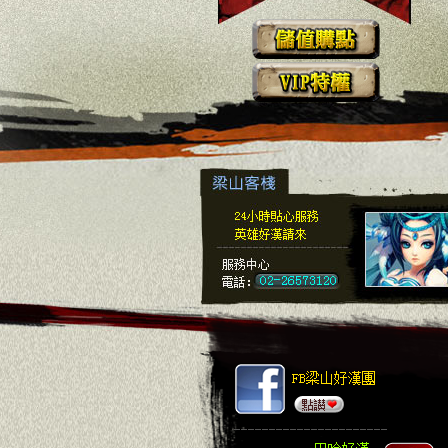
FB梁山好漢團
巴哈好漢哈啦區