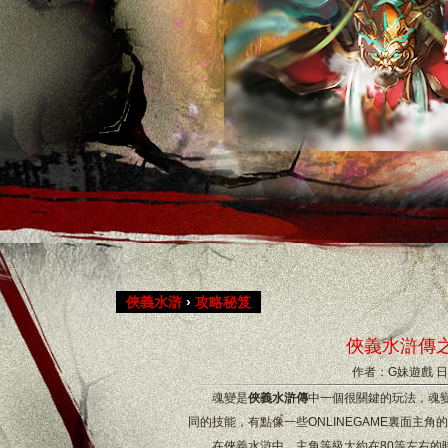
俠義水滸
›
攻略秘笈
俠義水滸傳
作者：G妹遊戲
日
魂變是
俠義水滸傳
中一個很關鍵的玩法，魂
同的技能，有點像一些ONLINEGAME裏面主角
在俠義水滸中，主角等級大約在80等左右的時