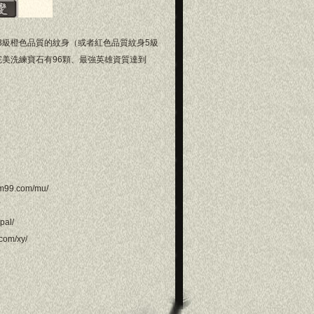
8級橙色品質的紋身（或者紅色品質紋身5級
完美洗練寶石有96顆、最強英雄資質達到
m99.com/mu/
pal/
om/xy/