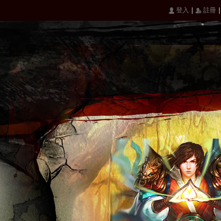
|
|
󰄭 登入
󰅍 註冊