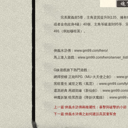
完美聚義前5章，主角資質提升到135、擁有
或者金色紋身4級）40個、主角等級達到95等、
491（例如穆桂英）。
俠義水滸傳：
www.gm99.com/hero/
馬上進入遊戲：
www.gm99.com/hero/server_list/
G妹遊戲
旗下熱門遊戲：
網禪授權 正統RPG《MU-大天使之劍》：
www.g
黑暗重生 滅世之戰《風雲》：
www.gm99.com/fy/
還原經典 再續前緣《新仙劍》：
www.gm99.com/
神魔妖魅 暗黑西遊《降妖伏魔錄》：
www.gm99.c
上一篇:
俠義水滸傳兩種屬性：暴擊與破擊的小節
下一篇:
俠義水浒傳之如何建設高質量幫會