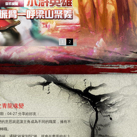
1
2
之青龍魂變
期：04-27
分享給好友：
變的意思就是讓主角成為不同的職業，擁有不
的轉職。
候，通關“祝家別院”後，就會在畫面的右上