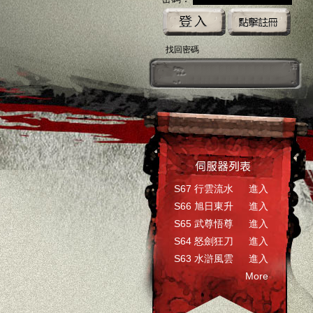
找回密碼
k快速登入
ogle快速登入
巴哈快速登入
基地直接玩遊戲
台灣奇摩帳號快速登入
更多登入入口
S67 行雲流水
進入
S66 旭日東升
進入
S65 武尊悟尊
進入
S64 怒劍狂刀
進入
S63 水滸風雲
進入
More