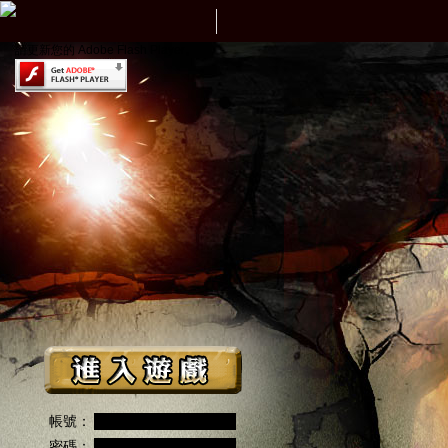
請更新您的 Adobe Flash Player。
帳號：
密碼：