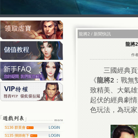
Facebook快速登入
Google快速登入
巴哈快速登入
基地直接
台
龍將2
/
新聞快訊
龍將
作
三國經典頁游
《
龍將2
：戰無
致精美、大氣雄
起伏的經典劇情
色玩法，為玩家
S136 群英會
LOGIN
S135 揮師南下
LOGIN