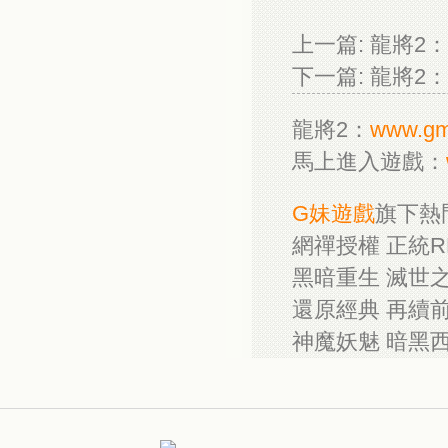
上一篇:
龍將2：
下一篇:
龍將2
龍將2：
www.gm
馬上進入遊戲：
G妹遊戲
旗下熱
網禪授權 正統R
黑暗重生 滅世
還原經典 再續
神魔妖魅 暗黑