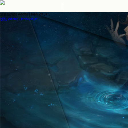
請更新您的 Adobe Flash Player。
獲取 Adobe Flash Player