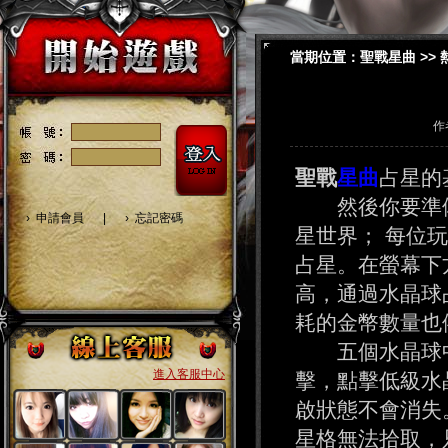
當期位置：
聖戰星曲
>>
作
聖戰
星曲
占星的
然後你要準備
›
申請會員
|
›
忘記密碼
星世界； 每位
占星。在螢幕下
高，通過水晶球
耗的金幣數量
五個水晶球中
進入客服中心
擊，點擊低級水
啟狀態不會消失
星格無法拾取，