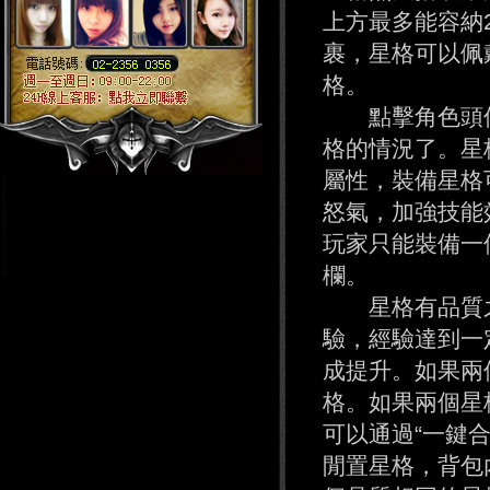
上方最多能容納
裹，星格可以佩
格。
點擊角色頭像進
格的情況了。星
屬性，裝備星格
怒氣，加強技能
玩家只能裝備一
欄。
星格有品質之
驗，經驗達到一
成提升。如果兩
格。如果兩個星
可以通過“一鍵
閒置星格，背包