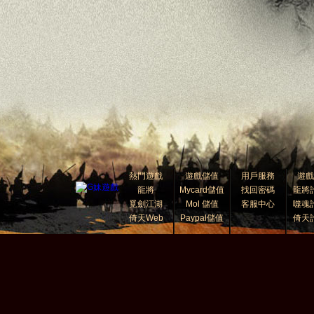
熱門遊戲
遊戲儲值
用戶服務
遊戲
龍將
Mycard儲值
找回密碼
龍將
覓劍江湖
Mol 儲值
客服中心
噬魂
倚天Web
Paypal儲值
倚天