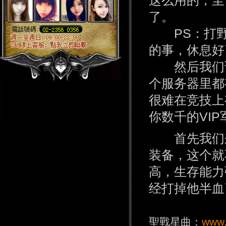
这么用的，至
了。
PS：打野
的事，休息好
然后我们说
个服务器里都
很难在竞技上
你数千的VI
首先我们来
装备，这个就
高，生存能力
经打掉他半血
聖戰星曲：
www.