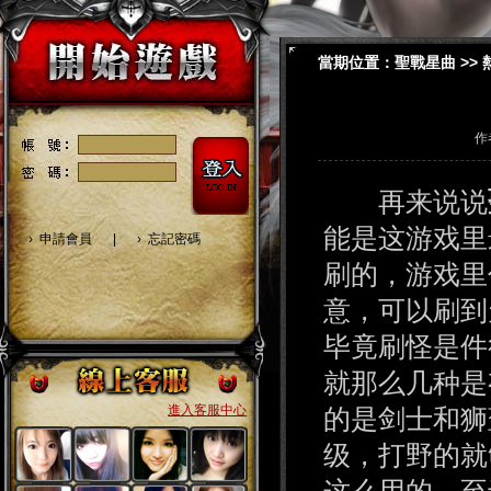
當期位置：
聖戰星曲
>>
作
再来说说
能是这游戏里
›
申請會員
|
›
忘記密碼
刷的，游戏里
意，可以刷到
毕竟刷怪是件
就那么几种是
進入客服中心
的是剑士和狮
级，打野的就