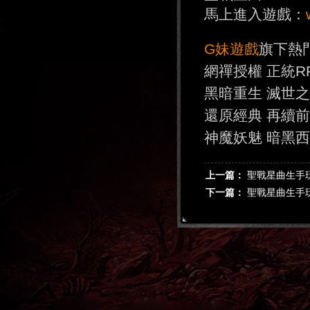
馬上進入遊戲：
G妹遊戲
旗下熱
網禪授權 正統R
黑暗重生 滅世
還原經典 再續
神魔妖魅 暗黑
上一篇：
聖戰星曲生手
下一篇：
聖戰星曲生手