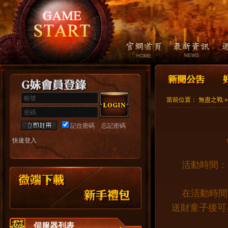
帳號
當前位置：
無盡之戰
密碼
記住密碼
忘記密碼
快速登入
活動時間：每
新手禮包
在活動時間內
送財童子後可
伺服器列表