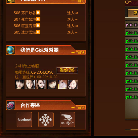
more
S08 落日峽谷
進入›››
S07 死亡禁地
進入›››
S06 巨靈石窟
進入›››
S05 冰封雪域
進入›››
我們是G妹幫幫團
more
合作專區
more