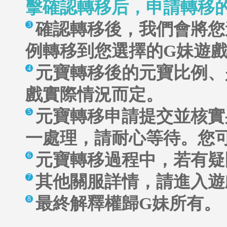
擊確認轉移后，申請轉移
確認轉移後，我們會將您
3
例轉移到您選擇的G妹遊
元寶轉移後的元寶比例、
4
戲實際情況而定。
元寶轉移申請提交並核實
5
一處理，請耐心等待。您
元寶轉移過程中，若有
6
其他關服詳情，請進入遊
7
最終解釋權歸G妹所有。
8