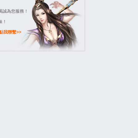
竭誠為您服務！
妹！
點我聯繫>>