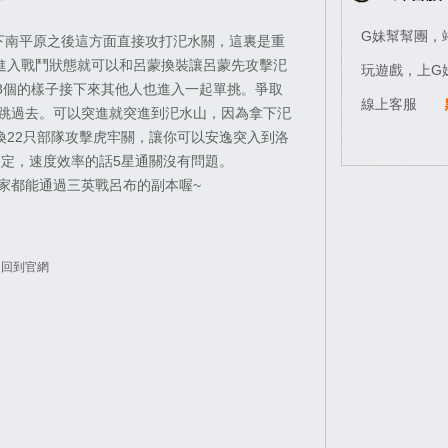
G妹幫幫團，
南平原之後這方面直接攻打汜水關，這裏是重
進入戰鬥狀態就可以和呂蒙換裝讓呂蒙先攻擊汜
玩遊戲，上G
8個的樣子接下來其他人也進入一起單挑。爭取
線上客服
想跳過去。可以突進就突進到汜水山，因為拿下汜
喚22只部隊攻擊虎牢關，讓你可以安逸突入到洛
搞定，速度效率的話5星通關沒有問題。
都能通過三英戰呂布的副本喔~
回到官網