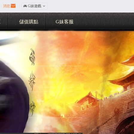
|
消息
|
󰀷 G妹遊戲

區
儲值購點
G妹客服