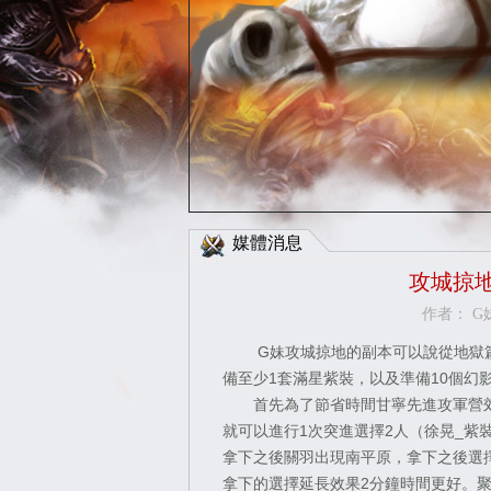
Facebo
媒體消息
攻城掠
作者： G妹
G妹
攻城掠地
的副本可
以說從地獄
備至少1套滿星紫裝，以及準備10個幻
首先為了節省時間甘寧先進攻軍營郊
就可以進行1次突進選擇2人（徐晃_紫
拿下之後關羽出現南平原，拿下之後選
拿下的選擇延長效果2分鐘時間更好。聚