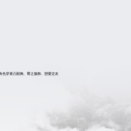
、角色穿著凸顯胸、臀之服飾、戀愛交友