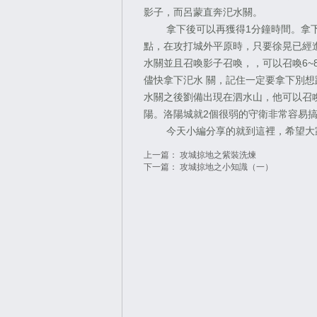
影子，而呂蒙直奔汜水關。
拿下後可以再獲得1分鐘時間。拿下
點，在攻打城外平原時，只要徐晃已經
水關並且召喚影子召喚，，可以召喚6~
儘快拿下汜水 關，記住一定要拿下別
水關之後劉備出現在泗水山，他可以召
陽。洛陽城就2個很弱的守衛非常容易
今天小編分享的就到這裡，希望大家
上一篇：
攻城掠地之紫裝洗煉
下一篇：
攻城掠地之小知識（一）