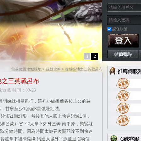
記住賬號
ok快速登入
Google快速登入
1
2
當前位置
攻城掠地
>
遊戲攻略
> 攻城掠地之三英戰呂布
地之三英戰呂布
遊戲 时间：09-23
篇開始就相當難打，這裡小編推薦各位主公的裝
影，甘寧至少1套滿3星強壯紅裝。
外扔1個幻影，然後其他人跟上快速消滅1個，
裝和呂蒙）省下2人拿下郊外直奔 南平原，聚賢莊
擇2分鐘時間。因為時間太短召喚關羽達不到快速
賢莊拿下後徐晃繼 續進入城外平原並且召喚個