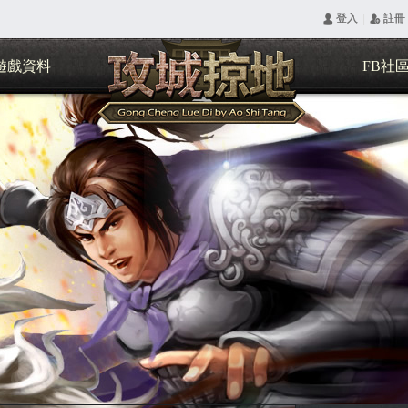
|
󰄭 登入
󰅍 註冊
遊戲資料
FB社