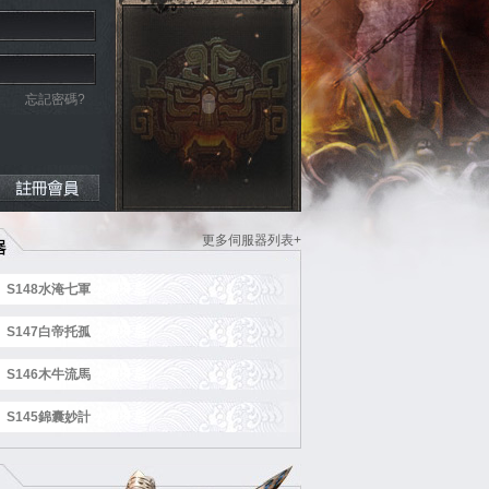
忘記密碼?
更多伺服器列表+
S148水淹七軍
火爆开启
S147白帝托孤
火爆开启
S146木牛流馬
火爆开启
S145錦囊妙計
火爆开启