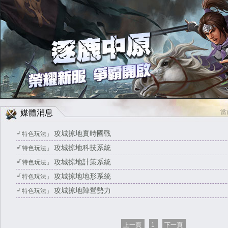
Facebook快速登入
Google快速登入
媒體消息
當
攻城掠地實時國戰
「特色玩法」
攻城掠地科技系統
「特色玩法」
攻城掠地計策系統
「特色玩法」
攻城掠地地形系統
「特色玩法」
攻城掠地陣營勢力
「特色玩法」
上一頁
1
下一頁