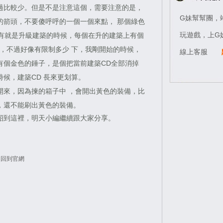
比較少。但是不是注意這個，需要注意的是，
G妹幫幫團，
的箭頭，不要傻呼呼的一個一個來點， 那個綠色
玩遊戲，上G
還有就是升級建築的時候，每個在升的建築上有個
，不過好像有限制多少 下，我剛開始的時候，
線上客服
有個金色的錘子，是個把當前建築CD全部消掉
候，建築CD 長來更划算。
來，因為揀的箱子中 ，會開出黃色的裝備，比
，還不能刷出黃色的裝備。
到這裡，明天小編繼續跟大家分享。
回到官網