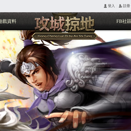
|
󰄭 登入
󰅍 註冊
遊戲資料
FB社