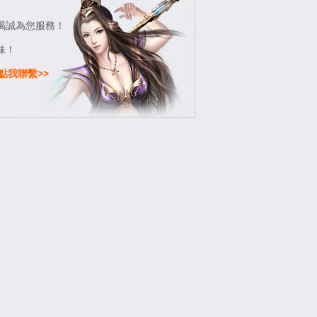
竭誠為您服務！
妹！
點我聯繫>>