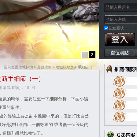
記住賬號
ok快速登入
Google快速登入
1
2
當前位置
攻城掠地
>
遊戲攻略
> 攻城掠地之新手細節（一）
之新手細節（一）
遊戲 时间：10-08
遊戲的時候，需要注重一下細節分析，下面小編
注重的事件。
級的經驗主要是副本推圖中來的，但是打比自己
最好是攻打跟自己一個等級的 或者低一個等級的
，這樣升級就比較快了。