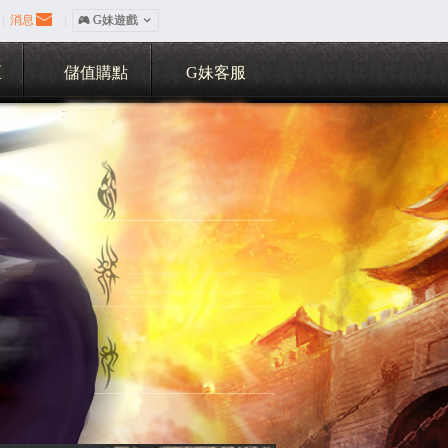
|
消息
|
󰀷 G妹遊戲

區
儲值購點
G妹客服