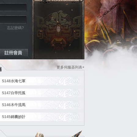
忘記密碼?
更多伺服器列表+
S148水淹七軍
火爆开启
S147白帝托孤
火爆开启
S146木牛流馬
火爆开启
S145錦囊妙計
火爆开启