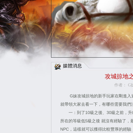
Facebo
媒體消息
攻城掠地
作者： G妹
G妹
攻城掠地
的新手
玩家在剛進入
就帶領大家去看一下，有哪些需要我們
一：到了10級之後、30級之前，升
所在的等級低5級之後 就沒有經驗了，
NPC，這樣就可以獲得比較豐厚的經驗