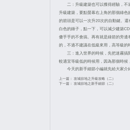
二：升級建築也可以獲得經驗，不過
升級建築，要點螢幕右上角的那個綠色
的箭頭是可以一次升20次的自動鍵。
白色的錘子，點一下，可以減少建築CD
傻乎乎的不會搞。再有就是綠箭的旁邊
的，不過不建議在低級來用，高等級的時
三：進入世界的時候，先把迷霧搞開
較適宜等級低的時候用，因為那個時候
今天的新手細節小編就先給大家介紹
上一篇：
攻城掠地之升級攻略（二）
下一篇：
攻城掠地之新手細節（二）