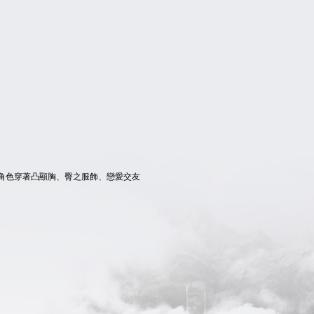
、角色穿著凸顯胸、臀之服飾、戀愛交友