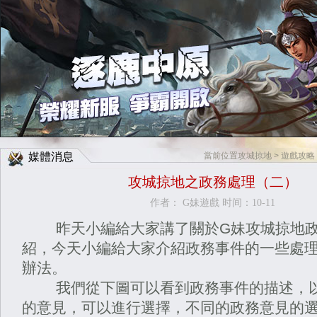
Facebook快速登入
Google快速登入
媒體消息
當前位置
攻城掠地
>
遊戲攻略
攻城掠地之政務處理（二）
作者： G妹遊戲 时间：10-11
昨天小編給大家講了關
於G妹
攻城掠地
紹，今天小編給大家介紹政務事件的一些處
辦法。
我們從下圖可以看到政務事件的描述，以
的意見，可以進行選擇，不同的政務意見的