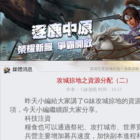
Facebook快速登入
Google快速登入
媒體消息
當前位置
攻城掠地
>
遊戲攻略
攻城掠地之資源分配（二）
作者： G妹遊戲 时间：10-13
昨天小編給大家講了
G妹
攻城掠地
的資
項，今天小編繼續跟大家分享。
科技注資
糧食也可以通過祭祀、攻打城市、世界
兵營主要增加募兵速度，加快副本進程