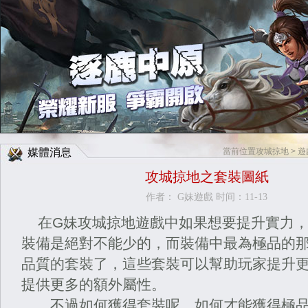
Facebook快速登入
Google快速登入
媒體消息
當前位置
攻城掠地
>
遊
攻城掠地之套裝圖紙
作者： G妹遊戲 时间：11-13
在G
妹
攻城掠地
遊
戲中如果想要提升實力
裝備是絕對不能少的，而裝備中最為極品的
品質的套裝了，這些套裝可以幫助玩家提升
提供更多的額外屬性。
不過如何獲得套裝呢，如何才能獲得極品