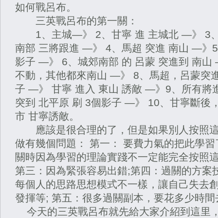
如何戰呂布。
三英戰呂布的第一關：
1、主城—》 2、甘寧 進 主城北 —》 3、
南部 三將跟進 —》 4、馬超 突進 南山 —》
影子 —》 6、城郊南部 的 呂蒙 突進到 南山
不動，其他都來南山 —》 8、馬超，呂蒙突進
子 —》 甘寧 進入 東山 誘敵 —》9、所有將
突到 北平原 刷 3個影子 —》 10、甘寧斷
市 甘寧誘敵。
應該是很合理的了，但是如果別人按照這
做有幾個問題： 第一： 要費力氣的把此學習了
關時因為學習的理論實踐不一定能完全按照這
第三：因為緊張容易出錯;第四：過關的方案
每個人的思路思想模式不一樣，讓自己失去
發揮等; 第五：很多過關副本，要花多少時間
今天的三英戰呂布就先給大家介紹到這里