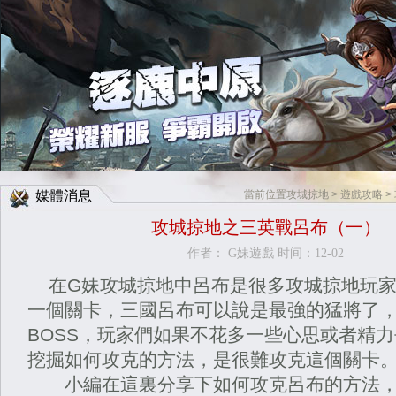
Facebook快速登入
Google快速登入
媒體消息
當前位置
攻城掠地
>
遊戲攻略
>
攻城掠地之三英戰呂布（一）
作者： G妹遊戲 时间：12-02
在G妹
攻城掠地
中呂布是很多攻城掠地玩
一個關卡，三國呂布可以說是最強的猛將了
BOSS，玩家們如果不花多一些心思或者精
挖掘如何攻克的方法，是很難攻克這個關卡
小編在這裏分享下如何攻克呂布的方法，