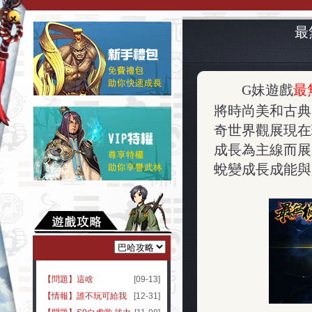
最
G
妹遊戲
最
將時尚美和古典
奇世界觀展現在
成長為主線而展
蛻變成長成能與
【問題】這啥
[09-13]
【情報】誰不玩可給我
[12-31]