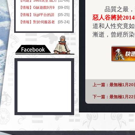
帳號嗎?
【問題】S9白虎堂 战力
[11-08]
333709
【情報】G妹遊戲9月9
[09-05]
品質之最，
日首屆平台節 G妹99引
【情報】玩gt平台的請
[05-25]
惡人谷將於20
1
爆全台
注意
【情報】對於伺服器老
[05-24]
道和人性究竟如
是出問題，官方態度令
漸逝，曾經所染
人髮指！
上一篇：
最無極1月2
下一篇：
最無極1月22日