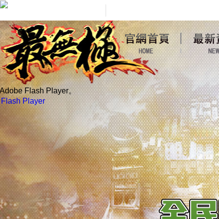
obe Flash Player。
lash Player