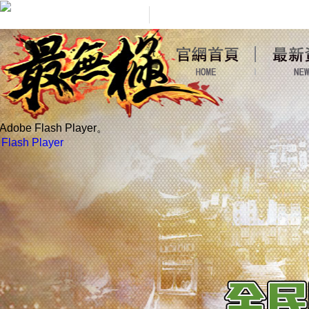
obe Flash Player。
lash Player