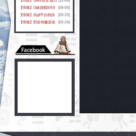
帳號嗎?
【問題】S9白虎堂 战力
[11-08]
333709
【情報】G妹遊戲9月9
[09-05]
日首屆平台節 G妹99引
【情報】玩gt平台的請
[05-25]
爆全台
注意
【情報】對於伺服器老
[05-24]
是出問題，官方態度令
人髮指！