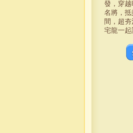
發，穿越
名將，抵
間，超夯
宅龍一起