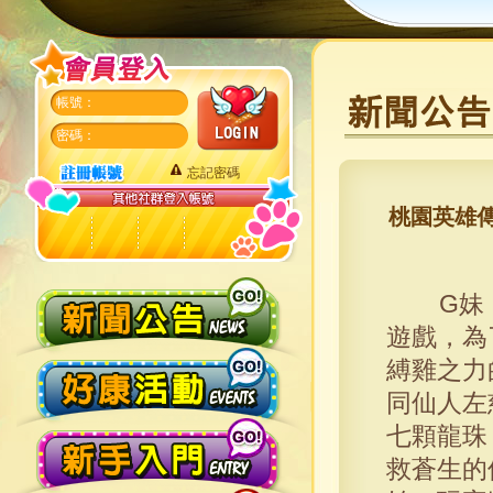
帳號：
密碼：
忘記密碼
桃園英雄傳
G妹
遊戲，為
縛雞之力
同仙人左
七顆龍珠
救蒼生的