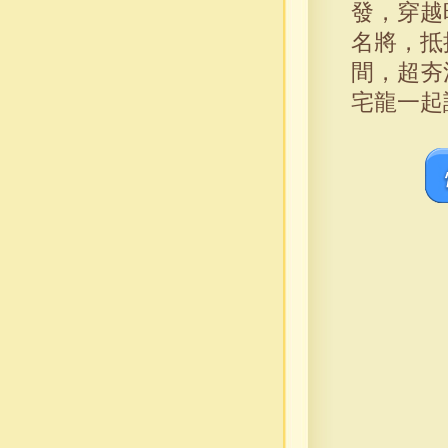
發，穿越
名將，抵
間，超夯
宅龍一起