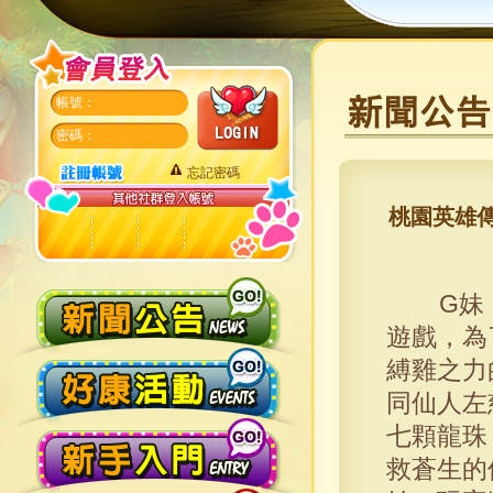
帳號：
密碼：
忘記密碼
桃園英雄傳
G妹
遊戲，為
縛雞之力
同仙人左
七顆龍珠
救蒼生的