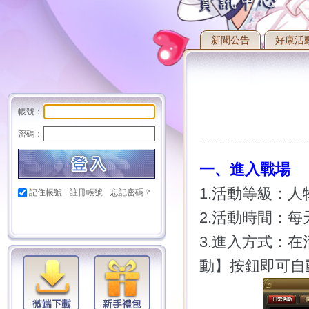
新聞公告
好康活
帳號：
密碼：
一、進入戰場
1.
活動等級：人
記住帳號
註冊帳號
忘記密碼？
2.
活動時間：每
3.
進入方式：在
動】按鈕即可自