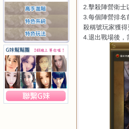
2.
擊殺陣營衛士
3.
每個陣營排名
殺稱號玩家獲得
4.
退出戰場後，