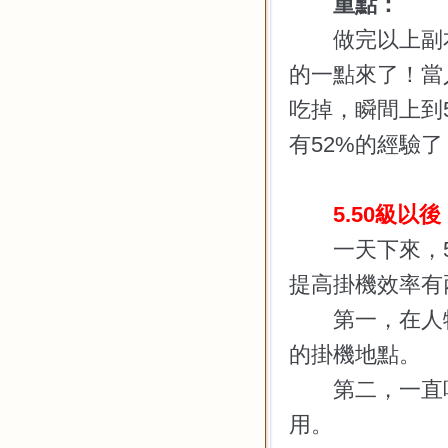
重點：
做完以上副本
的一點來了！當
吃掉，瞬間上到
有
52%
的經驗了
5.50
級以後
一天下來，
提高掛機效率有
第一，在人物
的掛機地點。
第二，一直吃
用。