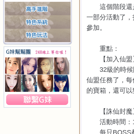
這個階段還是
一部分活動了，
參加。
重點：
【加入仙盟
32
級的時候
仙盟任務了，每
的寶箱，還可以
【誅仙封魔
活動時間：
每只
BOSS