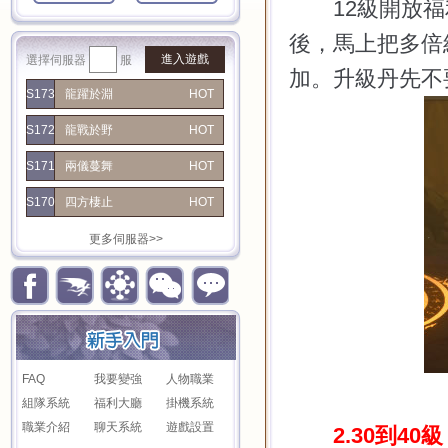
12
級開放福
後，馬上把多倍
進入遊戲
選擇伺服器
服
加。升級丹先不
S173
龍躍於淵
HOT
S172
龍戰於野
HOT
S171
兩儀蔓舞
HOT
S170
四方棲止
HOT
更多伺服器>>
FAQ
我要變強
人物職業
組隊系統
福利大廳
掛機系統
職業介紹
聊天系統
遊戲設置
2.30
到
40
級