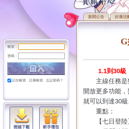
新聞公告
好康活
帳號：
密碼：
1.1
到
30
級
主線任務是獲
記住帳號
註冊帳號
忘記密碼？
開放更多功能，
就可以到達
30
級
重點：
【七日登陸