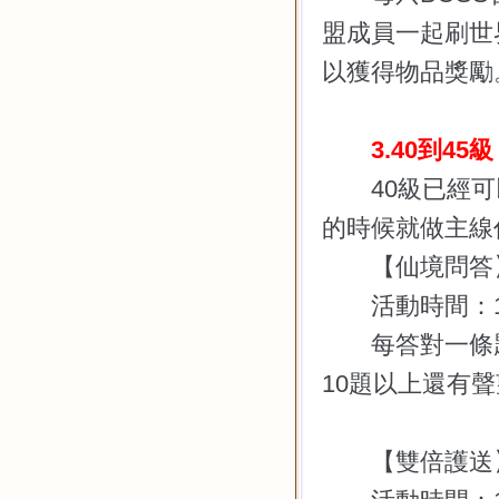
盟成員一起刷世
以獲得物品獎勵
3.40
到
45
級
40
級已經可
的時候就做主線
【仙境問答
活動時間：
每答對一條題
10
題以上還有聲
【雙倍護送