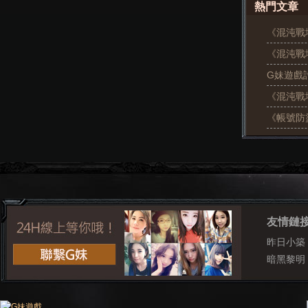
熱門文章
《混沌戰
《混沌戰
G妹遊戲
《混沌戰
《帳號防
友情鏈
昨日小築
暗黑黎明