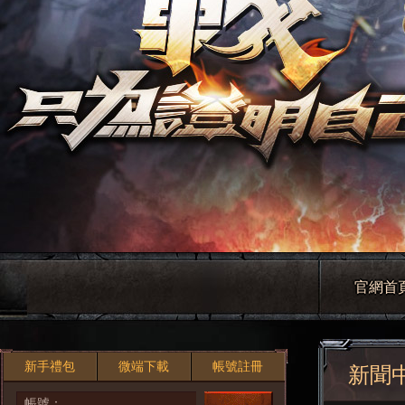
官網首
新手禮包
微端下載
帳號註冊
新聞
帳號：