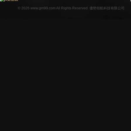
© 2026 www.gm99.com All Rights Reserved. 優勢領航科技有限公司