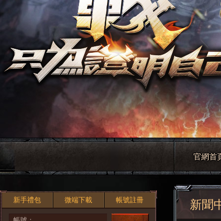
官網首
新手禮包
微端下載
帳號註冊
新聞
帳號：