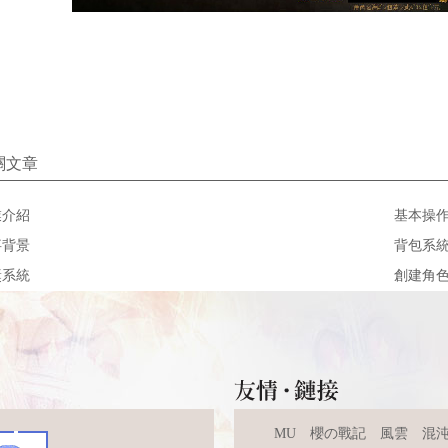
關文章
業介紹
基本操
事背景
背包系
獎系統
創建角
MU
櫻の戰記
風雲
混