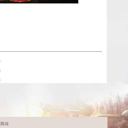
作
統
色
沌戰域