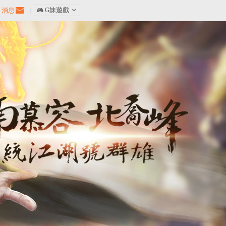
消息
|
󰀷 G妹遊戲
