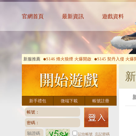
官網首頁
最新資訊
遊戲資料
新服推薦
S146 烽火狼煙 火爆開啟
S145 契丹入侵 火爆
新
新手禮包
微端下載
帳號註冊