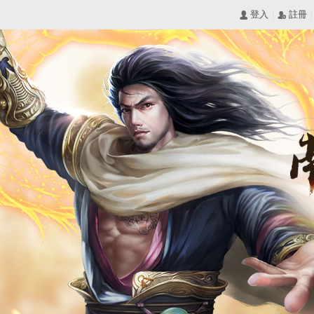
|
|
󰄭 登入
󰅍 註冊