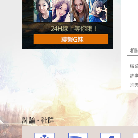
相
職
故
抽