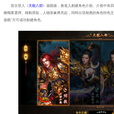
首次
登入
《
天龍八部
》遊戲後，會進入創建角色介面。介面中有四
種職業選擇。移動滑鼠，人物形象將亮起，同時出現相應的角色特色文
遊戲”方可成功創建角色。