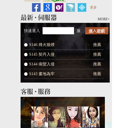
MORE+
快速進入
服
S146 烽火狼煙
推薦
S145 契丹入侵
推薦
S144 南蠻入侵
推薦
S143 畫地為牢
推薦