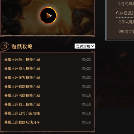
《混沌戰
G妹遊戲
《混沌戰
《帳號防
遊戲攻略
暴風王座騎士技能介紹
05/20
暴風王座獵人技能介紹
05/20
暴風王座刺客技能介紹
05/20
暴風王座牧師技能介紹
05/20
暴風王座法師技能介紹
05/18
暴風王座戰士技能介紹
05/18
暴風王座日常升級攻略
05/18
暴風王座牧師玩法分享
05/18