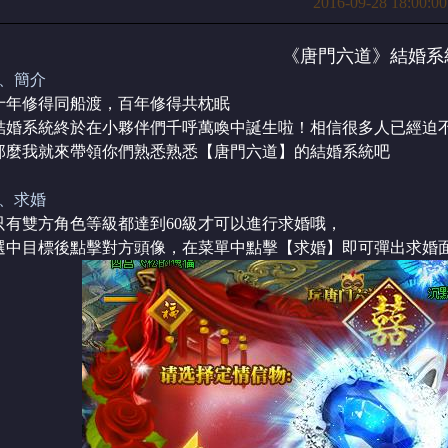
2016-09-28 18:00:00
《唐門六道》結婚系
1、簡介
十年修得同船渡，百年修得共枕眠
結婚系統終於在小夥伴們千呼萬喚中誕生啦！相信很多人已經迫
那麼我就來帶領你們熟悉熟悉【唐門六道】的結婚系統吧
2、求婚
只有雙方角色等級都達到60級才可以進行求婚哦，
選中目標後點擊對方頭像，在菜單中點擊【求婚】即可彈出求婚