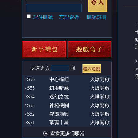
記住賬號
忘記密碼
賬號註冊
快速進入
服
>S56
中心樞紐
火爆開啟
>S55
幻境暗藏
火爆開啟
>S54
迷幻之境
火爆開啟
>S53
神秘機關
火爆開啟
>S52
觀墨崩毀
火爆開啟
>S51
璀璨十星
火爆開啟
查看更多伺服器