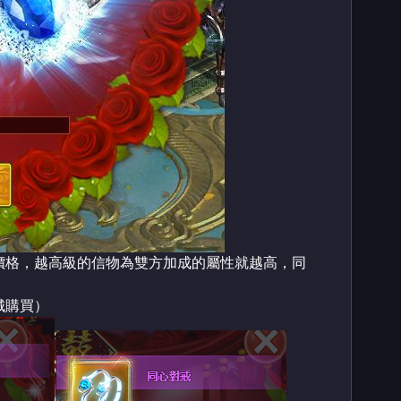
暴力(武俠動作)、角色穿著凸顯胸、臀之服飾
價格，越高級的信物為雙方加成的屬性就越高，同
容需另行支付費用
城購買）