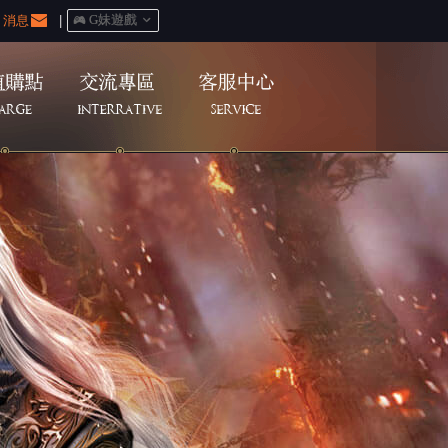
消息
|
󰀷 G妹遊戲
