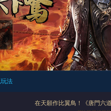
色玩法
在天願作比翼鳥！《唐門六