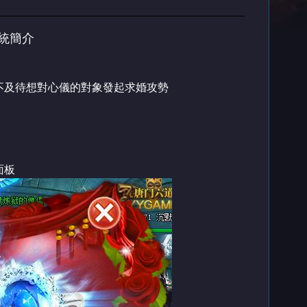
統簡介
不及待想對心儀的對象發起求婚攻勢
面板