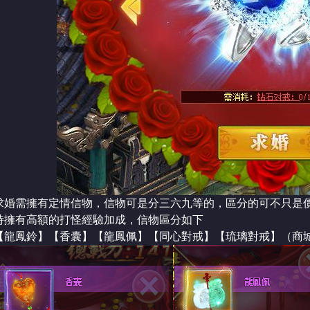
■本遊戲內容涉及
求婚需擁有定情信物，信物可是分三六九等的，區分的可不只是
■本遊戲部分內
時擁有高額的打怪經驗加成，信物區分如下
■請避免沉迷遊戲
Reserved. 優勢領航科技有限公司
【龍鳳鈴】【香囊】【龍鳳佩】【同心對戒】【琉璃對戒】（商