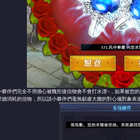
小夥伴們完全不用擔心被醜拒後信物會不會打水漂~，如果被您
求婚消耗的信物，所以請小夥伴們毫無顧慮大膽的對心儀對象表