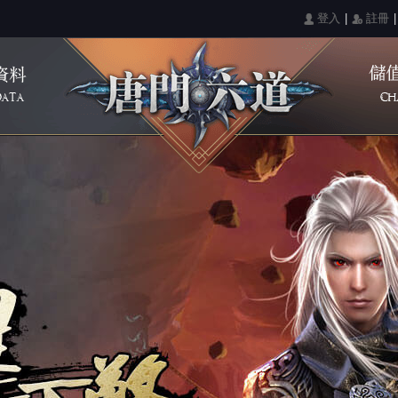
|
|
󰄭 登入
󰅍 註冊