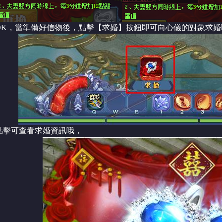
OK，當準備好信物後，點擊【求婚】按鈕即可向心儀的對象求
點擊可查看求婚資訊哦，