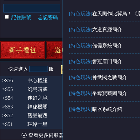
[特色玩法]
在天願作比翼鳥！《
記住賬號
忘記密碼
賬號註冊
[特色玩法]
六道真經簡介
[特色玩法]
傀儡系統簡介
[特色玩法]
智冠唐門簡介
快速進入
服
[特色玩法]
神武閣之戰簡介
>S56
中心樞紐
火爆開啟
>S55
幻境暗藏
火爆開啟
[特色玩法]
爭奪寶藏圖簡介
>S54
迷幻之境
火爆開啟
>S53
神秘機關
火爆開啟
[特色玩法]
暗器系統介紹
>S52
觀墨崩毀
火爆開啟
>S51
璀璨十星
火爆開啟
查看更多伺服器